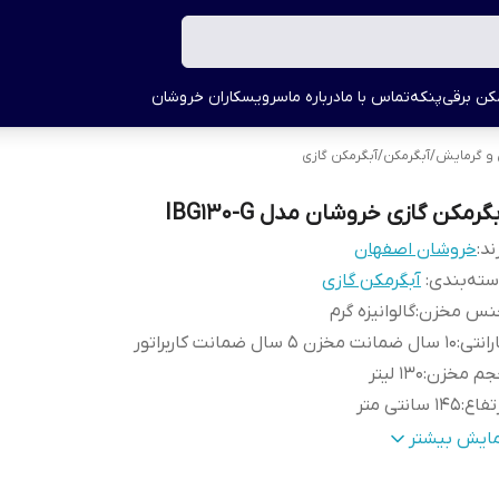
کن برقی
پنکه
تماس با ما
درباره ما
سرویسکاران خروشان
 و گرمایش
/
آبگرمکن
/
آبگرمکن گازی
گرمکن گازی خروشان مدل IBG130-G
ند:
خروشان اصفهان
ته‌بندی
:
آبگرمکن گازی
نس مخزن
:
گالوانیزه گرم
رانتی
:
۱۰ سال ضمانت مخزن ۵ سال ضمانت کاربراتور
جم مخزن
:
۱۳۰ لیتر
تفاع
:
۱۴۵ سانتی متر
طر
:
۵۰ سانتی متر
مایش بیشتر
خامت مخزن
:
۳ میلی متر