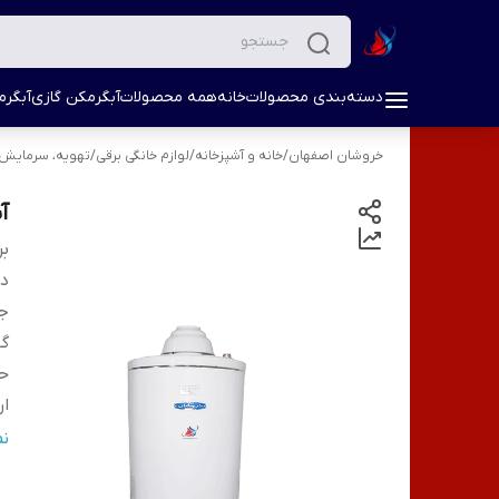
دسته‌بندی محصولات
خانه
همه محصولات
آبگرمکن گازی
آبگرم
خروشان اصفهان
/
خانه و آشپزخانه
/
لوازم خانگی برقی
/
تهویه، سرمایش
آب
بر
دس
ج
گا
ح
ار
ق
ن
ض