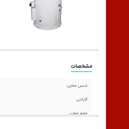
می
ر
مشخصات
جنس مخزن
گارانتی
حجم مخزن
ارتفاع