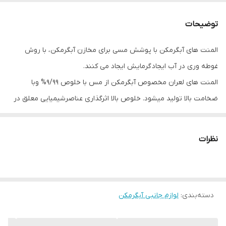
جنس لوله
مس
توضیحات
المنت های آبگرمکن با پوشش مسی برای مخازن آبگرمکن ، با روش
غوطه وری در آب ایجاد گرمایش ایجاد می کنند.
المنت های لعران مخصوص آبگرمکن از مس با خلوص 9/99% وبا
ضخامت بالا تولید میشود. خلوص بالا اثرگذاری عناصرشیمیایی معلق در
آب را کاهش ، در نتیجه طول عمر المنت های لعران در مقایسه با نمونه
های مشابه چشمگیرتر است.
نظرات
غلاف ترموستات محل قرارگرفتن کپسول (Bulb) ترموستات و قطع جریان
در دما و زمان مناسب می باشد.
در مدل دو غلاف ، دو لوله برای ترموستات قابل تنظیم و ایمنی ( قطع
دسته‌بندی
:
لوازم جانبی آبگرمکن
کننده فاز و نول) طراحی شده تا مطابق با الزامات استاندارد 1562 ایران
مورد استفاده قرار گیرد.