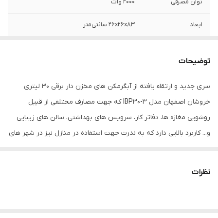
توان مصرفی
۲۰۰۰ وات
ابعاد
26x26x83 سانتی‌متر
وزن
۱۶۰۰۰ گرم
توضیحات
رنگ بندی
سفید - پودری الکترواستاتیک
سری جدید و ارتقاء یافته از آبگرمکن های مخزن دار برقی 30 لیتری
ابعاد بسته‌بندی
32x32x85 سانتی‌متر
خروشان اصفهان مدل IBP30-3 که جهت مصارف مختلفی از قبیل
سایز لوله ورودی و
1/2 اینچ
روشویی مغازه ها، دفاتر کار، سرویس های بهداشتی، سالن های زیبایی
خروجی آب
و... کاربرد بالایی دارد که به ندرت جهت استفاده در منازل نیز در شهر های
جنوبی کشور مورد استفاده قرار می‌گیرد.. بهترین مزیت این مدل
نوع مخزن
ضخیم گالوانیزه
آبگرمکن نسبت به مدل های پیشین در ایمنی محصول است. زیرا با
نظرات
ولوم ترموستات
دارد
افزودن ترموستات ثابت (دوبل) به این آبگرمکن ایمنی آن دوچندان شده
که باعث اطمینان خاطر مصرف کنندگان می گردد. آبگرمکن برقی خروشان
گارانتی
2سال گارانتی مخزن- 6 ماه گارانتی لوازم برقی
(ترموستات و المنت)
اصفهان مدل IBP30-3 دارای نماد استاندارد ایمنی از سازمان ملی