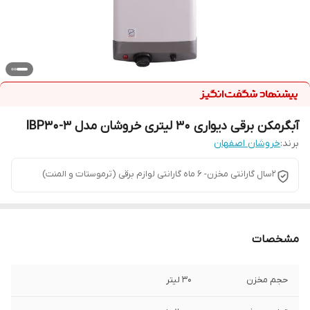
آبگرمکن برقی دیواری 30 لیتری خروشان مدل IBP30-3
برند:
خروشان اصفهان
2سال گارانتی مخزن- 6 ماه گارانتی لوازم برقی (ترموستات و المنت)
مشخصات
حجم مخزن
30 لیتر