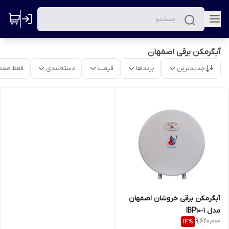
آبگرمکن برقی اصفهان
جدیدترین
برندها
قیمت
دسته‌بندی
فقط محص
آبگرمکن برقی خروشان اصفهان
مدل IBP10-1
9,620,000
14
%